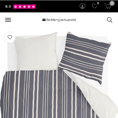
0
0
8.5