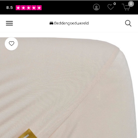
0
0
8.5