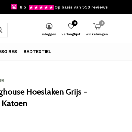
8.5
Op basis van 550 reviews
0
0
inloggen
verlanglijst
winkelwagen
SOIRES
BADTEXTIEL
se
house Hoeslaken Grijs -
e Katoen