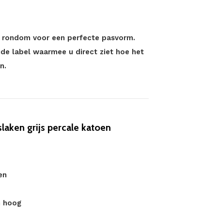
ek rondom voor een perfecte pasvorm.
ide label waarmee u direct ziet hoe het
n.
ken grijs percale katoen
en
m hoog