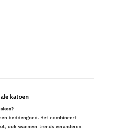
cale katoen
laken?
binnen beddengoed. Het combineert
jlvol, ook wanneer trends veranderen.