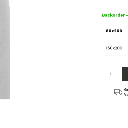
Backorder
80x200
160x200
G
Va