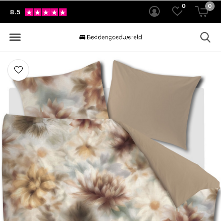
0
0
8.5