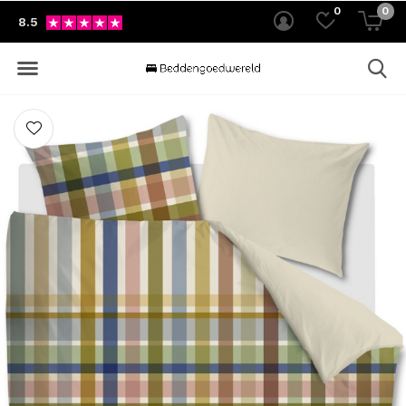
0
0
8.5