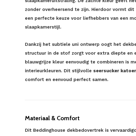
slaapkameruitstraling. De zachte kleur geeft het
zonder overheersend te zijn. Hierdoor vormt di
een perfecte keuze voor liefhebbers van een mo
slaapkamerstijl.
Dankzij het subtiele uni ontwerp oogt het dekbed
structuur in de stof zorgt voor extra diepte en e
blauwgrijze kleur eenvoudig te combineren is me
interieurkleuren. Dit stijlvolle
seersucker katoe
comfort en eenvoud perfect samen.
Materiaal & Comfort
Dit Beddinghouse dekbedovertrek is vervaardig