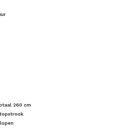
uur
totaal 260 cm
stopstrook
slopen