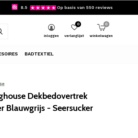
8.5
Op basis van 550 reviews
0
0
inloggen
verlanglijst
winkelwagen
SOIRES
BADTEXTIEL
se
ghouse Dekbedovertrek
 Blauwgrijs - Seersucker