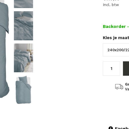
Incl. btw
Backorder
Kies je maa
G
Va
Faceb