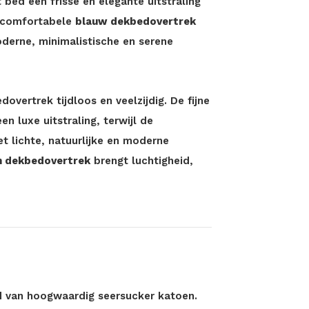
 bed een frisse en elegante uitstraling
t comfortabele
blauw dekbedovertrek
derne, minimalistische en serene
overtrek tijdloos en veelzijdig. De fijne
en luxe uitstraling, terwijl de
t lichte, natuurlijke en moderne
n dekbedovertrek
brengt luchtigheid,
d van hoogwaardig seersucker katoen.