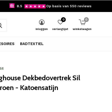
8.5
Op basis van 550 reviews
0
0
inloggen
verlanglijst
winkelwagen
SOIRES
BADTEXTIEL
se
ghouse Dekbedovertrek Sil
oen - Katoensatijn