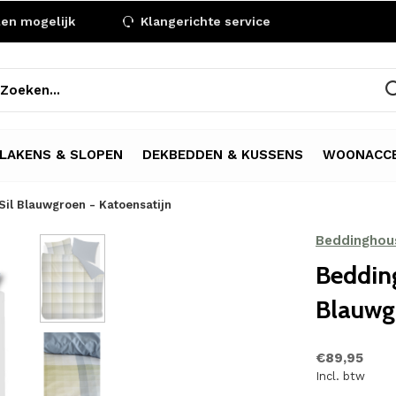
len mogelijk
Klangerichte service
LAKENS & SLOPEN
DEKBEDDEN & KUSSENS
WOONACCE
il Blauwgroen - Katoensatijn
Beddinghou
Beddin
Blauwgr
€89,95
Incl. btw