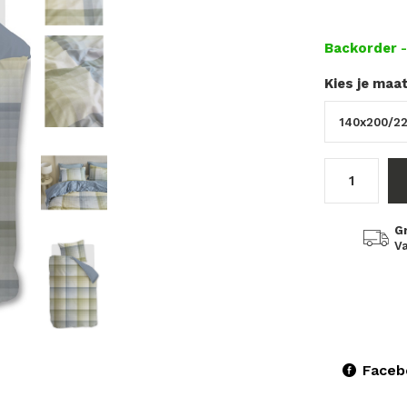
Backorder
Kies je maa
G
Va
Faceb