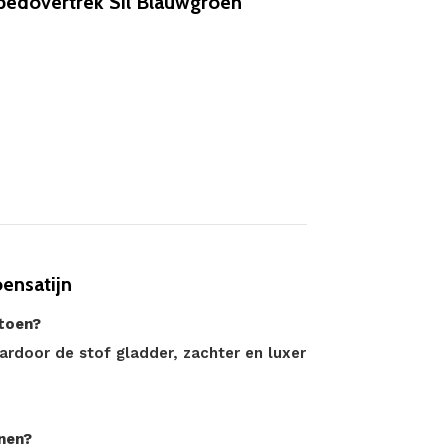
edovertrek Sil Blauwgroen
ensatijn
toen?
ardoor de stof gladder, zachter en luxer
enen?