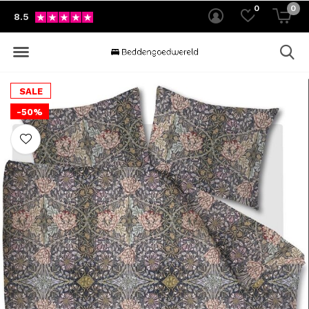
0
0
8.5
SALE
-50%