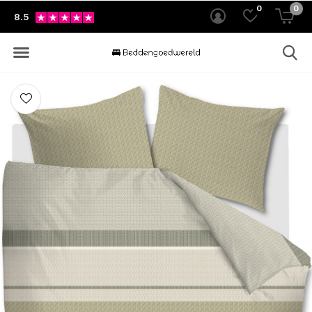
0
0
8.5