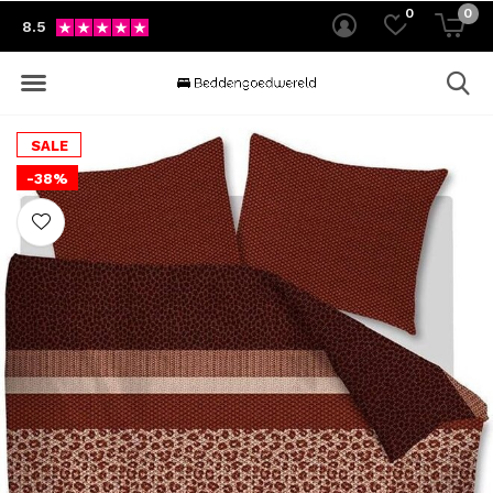
0
0
8.5
SALE
-38%