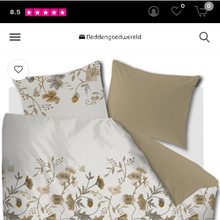
0
0
8.5