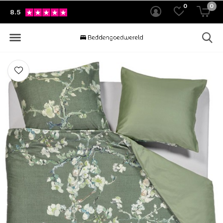
0
0
8.5