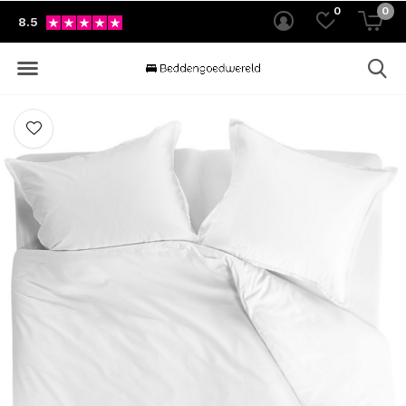
0
0
8.5