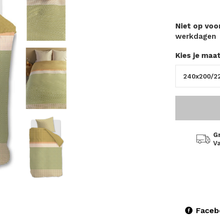
Niet op vo
werkdagen
Kies je maa
G
Va
Faceb