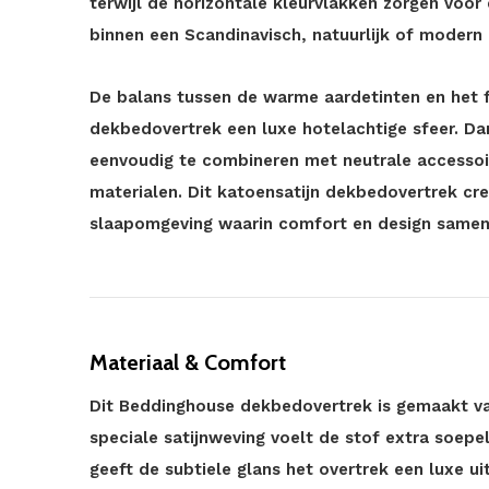
terwijl de horizontale kleurvlakken zorgen voo
binnen een Scandinavisch, natuurlijk of modern i
De balans tussen de warme aardetinten en het f
dekbedovertrek een luxe hotelachtige sfeer. Dank
eenvoudig te combineren met neutrale accessoi
materialen. Dit katoensatijn dekbedovertrek cre
slaapomgeving waarin comfort en design same
Materiaal & Comfort
Dit Beddinghouse dekbedovertrek is gemaakt va
speciale satijnweving voelt de stof extra soepe
geeft de subtiele glans het overtrek een luxe ui