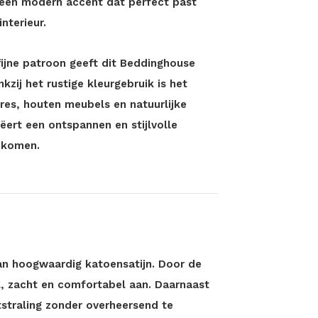
r een modern accent dat perfect past
nterieur.
ijne patroon geeft dit Beddinghouse
zij het rustige kleurgebruik is het
res, houten meubels en natuurlijke
ëert een ontspannen en stijlvolle
nkomen.
n hoogwaardig katoensatijn. Door de
l, zacht en comfortabel aan. Daarnaast
tstraling zonder overheersend te