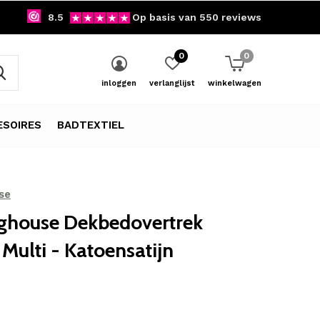
8.5
Op basis van 550 reviews
0
0
inloggen
verlanglijst
winkelwagen
SOIRES
BADTEXTIEL
se
ghouse Dekbedovertrek
Multi - Katoensatijn