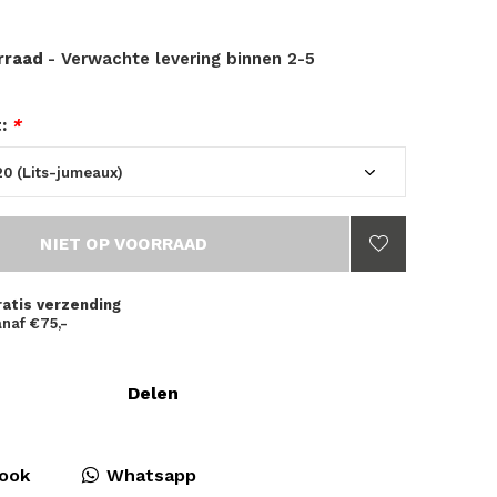
orraad
- Verwachte levering binnen 2-5
t:
*
NIET OP VOORRAAD
ratis verzending
naf €75,-
Delen
ook
Whatsapp