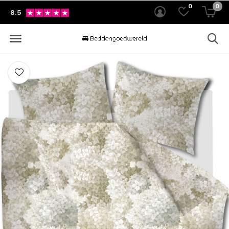
0
0
8.5