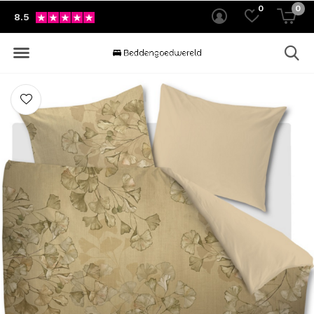
0
0
8.5