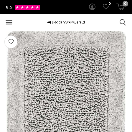
0
0
8.5