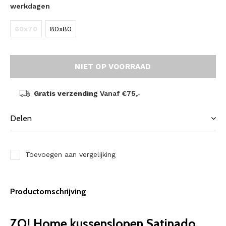
werkdagen
60x70
80x80
NIET OP VOORRAAD
Gratis verzending
Vanaf €75,-
Delen
Toevoegen aan vergelijking
Productomschrijving
ZO! Home kussenslopen Satinado