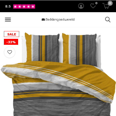
0
0
8.5
SALE
-33%