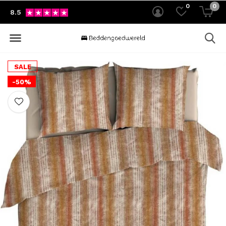
0
0
8.5
SALE
-50%