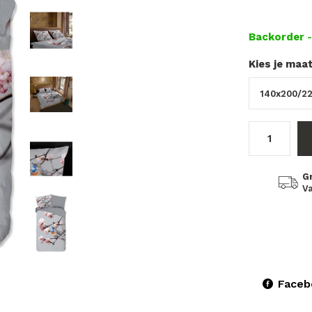
Backorder
Kies je maa
G
Va
Faceb