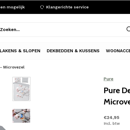
len mogelijk
Klangerichte service
LAKENS & SLOPEN
DEKBEDDEN & KUSSENS
WOONACCE
 - Microvezel
Pure
Pure De
Microv
€24,95
Incl. btw