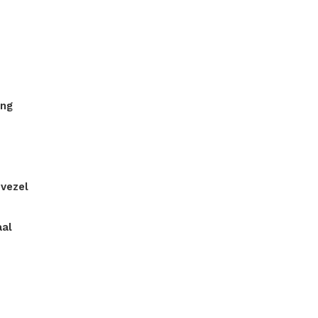
ing
vezel
aal