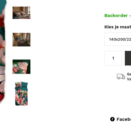
Backorder
Kies je maa
G
Va
Faceb