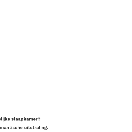
elijke slaapkamer?
antische uitstraling.