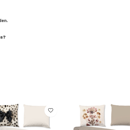
den.
ns?