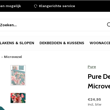
len mogelijk
Klangerichte service
LAKENS & SLOPEN
DEKBEDDEN & KUSSENS
WOONACCE
 - Microvezel
Pure
Pure De
Microv
€24,95
Incl. btw