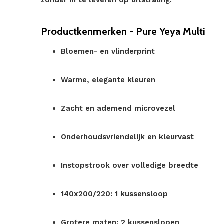
zonder in te leveren op uitstraling.
Productkenmerken - Pure Yeya Multi
Bloemen- en vlinderprint
Warme, elegante kleuren
Zacht en ademend microvezel
Onderhoudsvriendelijk en kleurvast
Instopstrook over volledige breedte
140x200/220: 1 kussensloop
Grotere maten: 2 kussenslopen