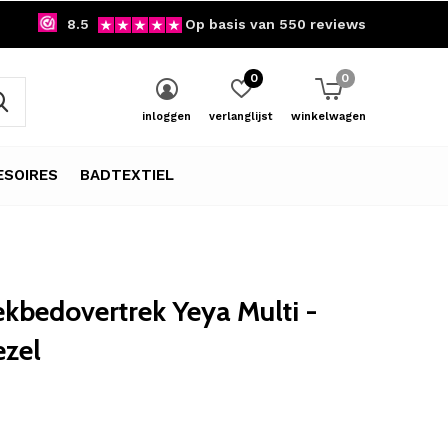
8.5
Op basis van 550 reviews
0
0
inloggen
verlanglijst
winkelwagen
SOIRES
BADTEXTIEL
kbedovertrek Yeya Multi -
ezel