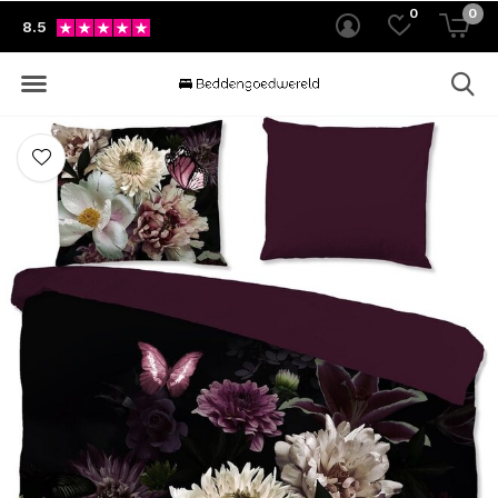
0
0
8.5