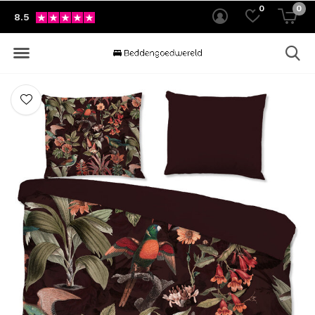
0
0
8.5