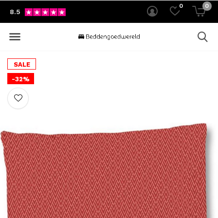
0
0
8.5
SALE
-32%