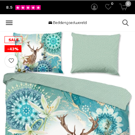
0
0
8.5
SALE
-43%