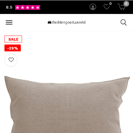
0
0
8.5
SALE
-29%