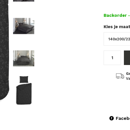
Backorder
Kies je maa
G
Va
Faceb