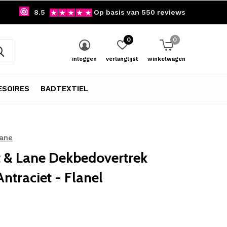
8.5
Op basis van 550 reviews
0
0
inloggen
verlanglijst
winkelwagen
SOIRES
BADTEXTIEL
Lane
t & Lane Dekbedovertrek
Antraciet - Flanel