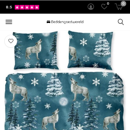
0
0
8.5