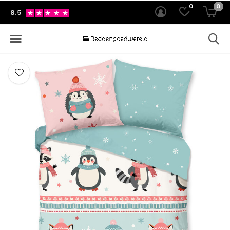
0
0
8.5