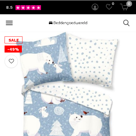
0
0
8.5
SALE
-49%