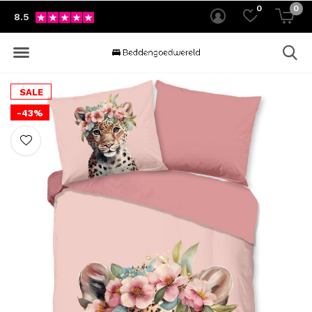
0
0
8.5
SALE
-43%