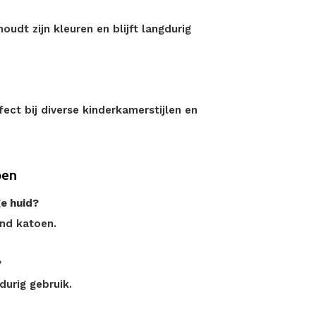
udt zijn kleuren en blijft langdurig
ect bij diverse kinderkamerstijlen en
oen
ge huid?
end katoen.
?
durig gebruik.