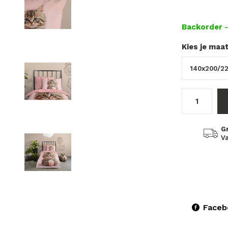
Backorder
Kies je maa
G
Va
Faceb