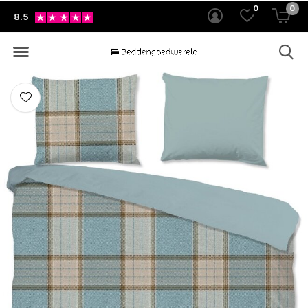
0
0
8.5