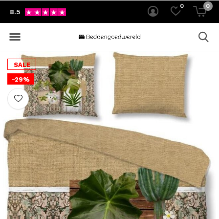
0
0
8.5
SALE
-29%