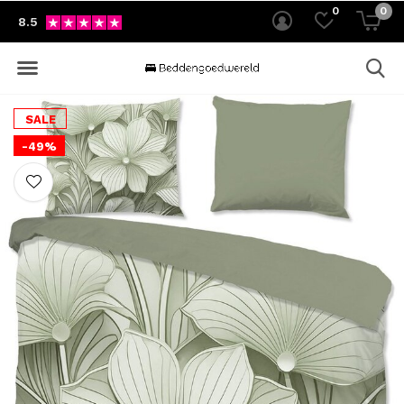
0
0
8.5
SALE
-49%