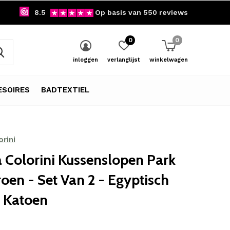
8.5
Op basis van 550 reviews
0
0
inloggen
verlanglijst
winkelwagen
SOIRES
BADTEXTIEL
rini
 Colorini Kussenslopen Park
oen - Set Van 2 - Egyptisch
e Katoen