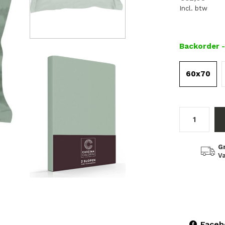
Incl. btw
Backorder
60x70
G
Va
Faceb