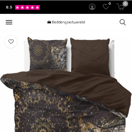
0
0
8.5