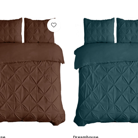
use
Dreamhouse