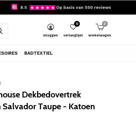
8.5
Op basis van 550 reviews
0
0
inloggen
verlanglijst
winkelwagen
SOIRES
BADTEXTIEL
e
ouse Dekbedovertrek
n Salvador Taupe - Katoen