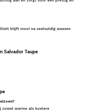
chtig aan en zorgt voor een prettig en
teit blijft mooi na veelvuldig wassen
n Salvador Taupe
upe
seizoen?
j zowel warme als koelere