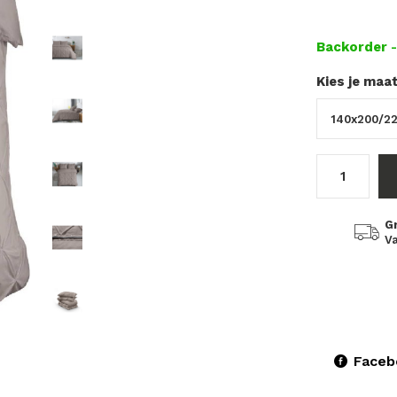
Backorder
Kies je maa
G
Va
Faceb