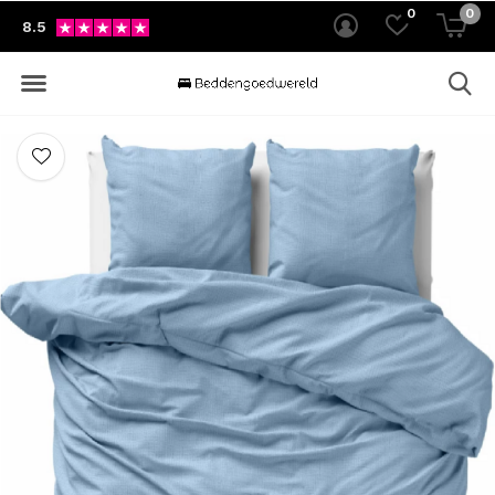
0
0
8.5