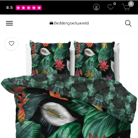
0
0
8.5