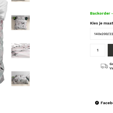
Backorder
Kies je maa
G
Va
Faceb