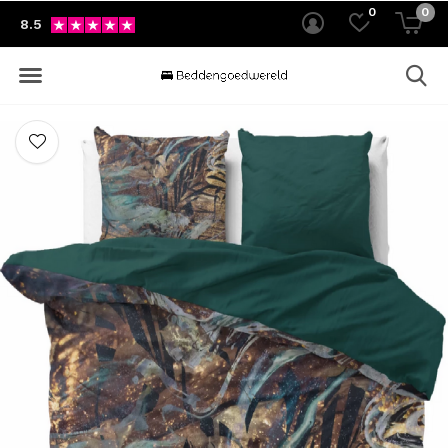
0
0
8.5