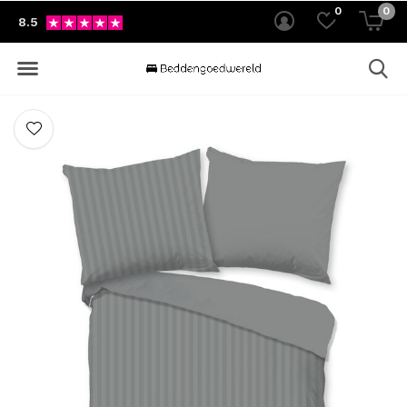
0
0
8.5