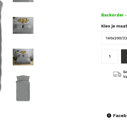
Backorder
Kies je maa
G
Va
Faceb