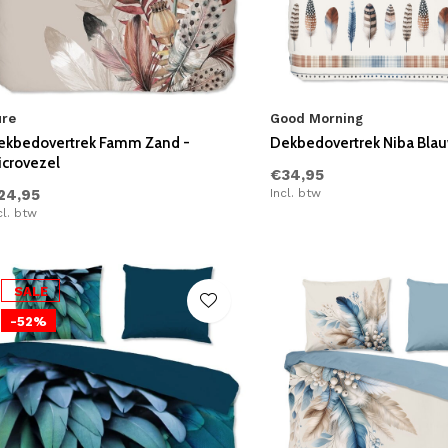
ure
Good Morning
ekbedovertrek Famm Zand -
Dekbedovertrek Niba Blau
icrovezel
€34,95
24,95
Incl. btw
cl. btw
SALE
-52%