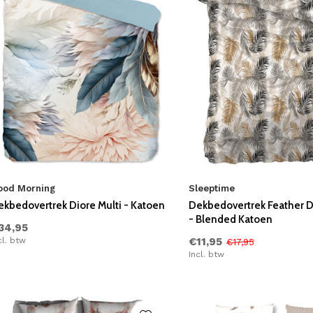
ood Morning
Sleeptime
ekbedovertrek Diore Multi - Katoen
Dekbedovertrek Feather Di
- Blended Katoen
34,95
cl. btw
€11,95
€17,95
Incl. btw