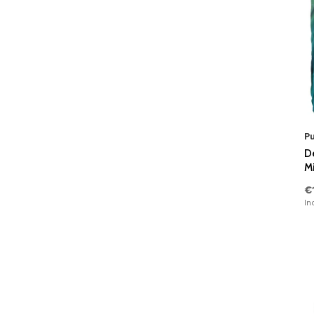
P
D
M
€
In