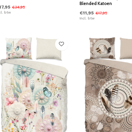
Blended Katoen
17,95
€34,95
cl. btw
€11,95
€17,95
Incl. btw