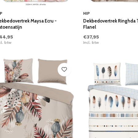
P
HIP
ekbedovertrek Maysa Ecru -
Dekbedovertrek Ringhda 
atoensatijn
Flanel
44,95
€37,95
cl. btw
Incl. btw