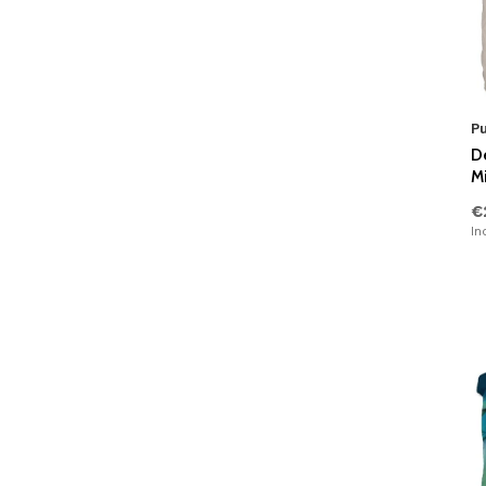
P
D
M
€
In