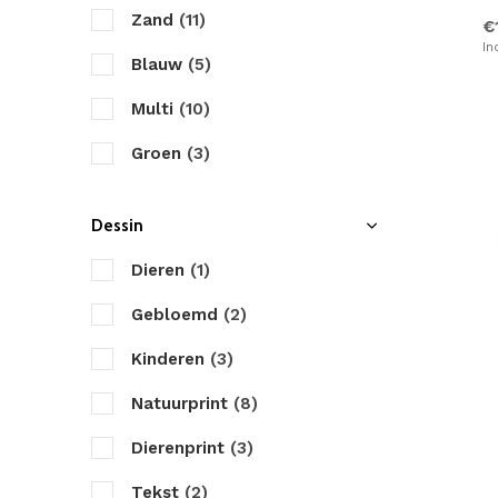
Zand
(11)
€
In
Blauw
(5)
Multi
(10)
Groen
(3)
Taupe
(4)
Dessin
Bruin
(1)
Dieren
(1)
Creme
(6)
Gebloemd
(2)
Paars
(1)
Kinderen
(3)
Rood
(2)
Natuurprint
(8)
Petrol
(4)
Dierenprint
(3)
Bordo
(1)
Tekst
(2)