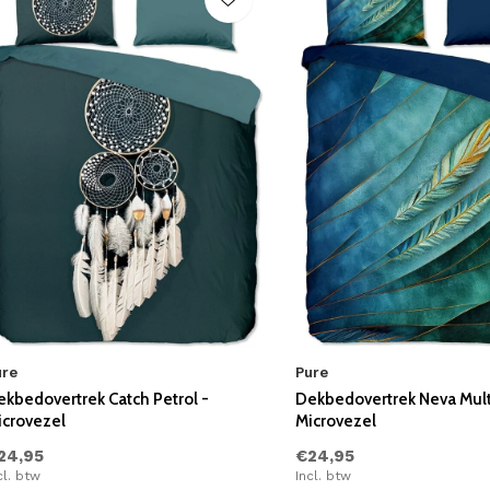
ure
Pure
ekbedovertrek Catch Petrol -
Dekbedovertrek Neva Mult
icrovezel
Microvezel
24,95
€24,95
cl. btw
Incl. btw