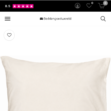
0
0
8.5