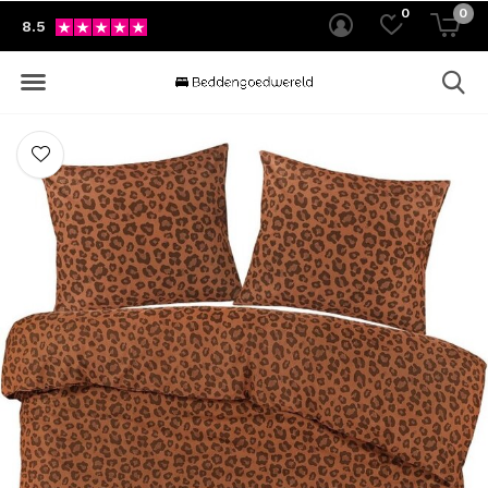
0
0
8.5