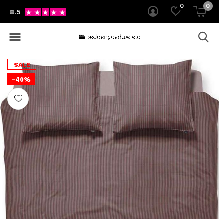
0
0
8.5
SALE
-40%