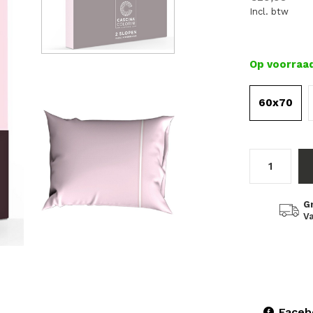
Incl. btw
Op voorraa
60x70
G
Va
Faceb