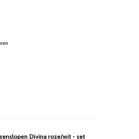
toen
enslopen Divina roze/wit - set