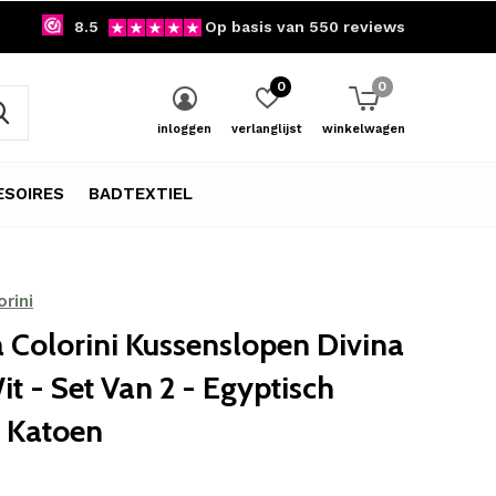
8.5
Op basis van 550 reviews
0
0
inloggen
verlanglijst
winkelwagen
SOIRES
BADTEXTIEL
rini
 Colorini Kussenslopen Divina
t - Set Van 2 - Egyptisch
e Katoen